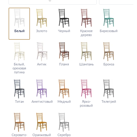
Белый
Золото
Черный
Красное
Бирюзовый
дерево
Белый,
Антик
Пламя
Шампань
Бронза
ореховая
патина
Титан
Аметистовый
Медный
Ярко-
Телегрей
розовый
Серовато-
Оранжевый
Серебро