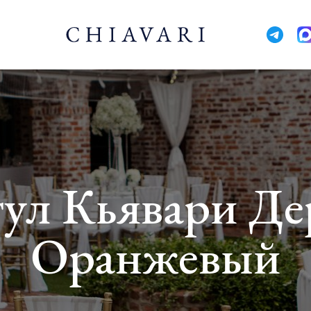
тул Кьявари Д
Оранжевый