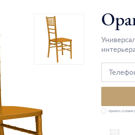
Ора
Универса
интерьер
принять условия