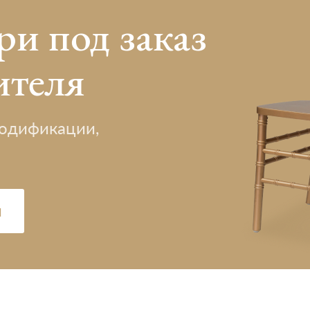
ри под заказ
ителя
модификации,
ы
я