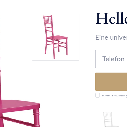
Hell
Eine unive
принять условия