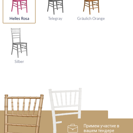
Helles Rosa
Telegray
Gräulich Orange
Silber
Примем участие в
вашем тендере