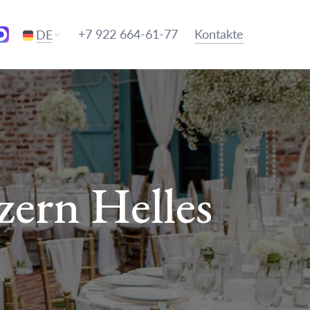
+7 922 664-61-77
Kontakte
DE
zern Helles