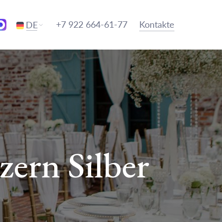
+7 922 664-61-77
Kontakte
DE
zern Silber