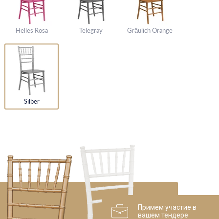
Helles Rosa
Telegray
Gräulich Orange
Silber
Примем участие в
вашем тендере