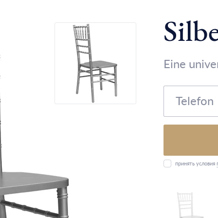
Silb
Eine unive
принять условия